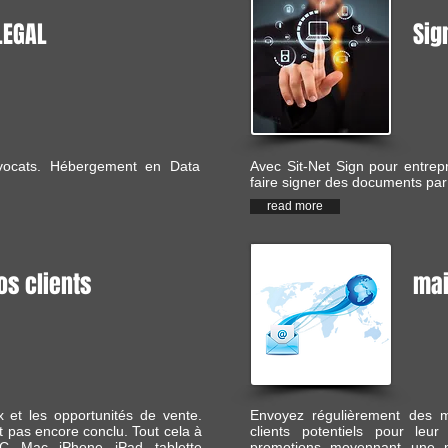
LEGAL
Sig
avocats. Hébergement en Data
Avec Sit-Net Sign pour entrepr
faire signer des documents pa
read more
os clients
mai
 et les opportunités de vente.
Envoyez régulièrement des ma
est pas encore conclu. Tout cela à
clients potentiels pour leur
C, Mac, iPhone, iPad, tablette
promotions moyennant une m