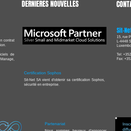
DERNIERES NOUVELLES
CONT
Sit-Ne
15, rue P
n contrat
L-4448 S
ion.
Luxembo
ciels de
Tel: +35
Fax: +35
iManage,
Certification Sophos
Sit-Net SA vient d'obtenir sa certification Sophos,
sécurité en entreprise.
Partenariat
Insc
diff
Nous sommes heureux d'annoncer