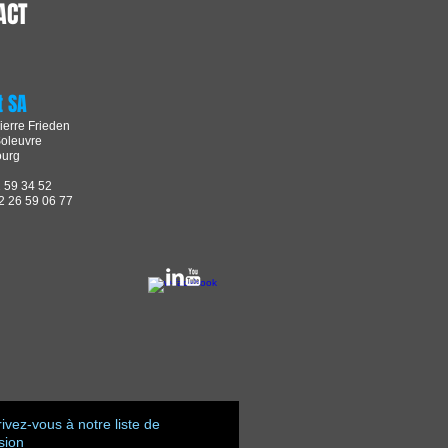
ACT
t SA
ierre Frieden
oleuvre
urg
2 59 34 52
2 26 59 06 77
rivez-vous à notre liste de
usion