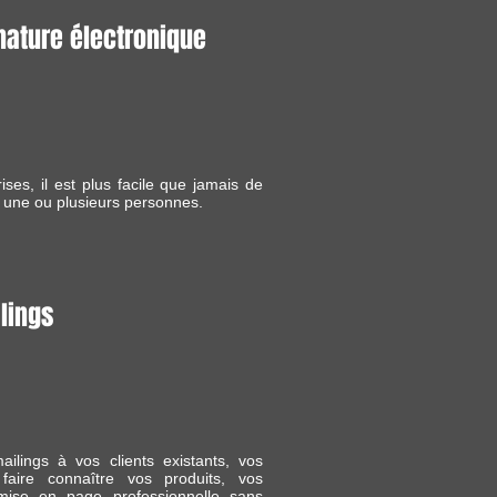
nature électronique
ises, il est plus facile que jamais de
r une ou plusieurs personnes.
lings
ilings à vos clients existants, vos
 faire connaître vos produits, vos
ise en page professionnelle sans