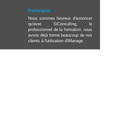
Partenariat
Nous sommes heureux d'annoncer
qu'avec SiConsulting, le
professionnel de la formation, nous
avons déjà formé beaucoup de nos
clients à l'utilisation d'iManage.
CONTACT
Sit-Net SA
15, rue Pierre Frieden
L-4448 Soleuvre
Luxembourg
Tel:
+352 59 34 52
Fax: +352 26 59 06 77