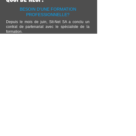
BESOIN D'UNE FORMATION
PROFESSIONNELLE?
Depuis le mois de juin, Sit-Net SA a conclu un
contrat de partenariat avec le spécialiste de la
formation.
Que ce soit une formation pour les logiciels de
bureautique ou plus spécifique pour iManage,
SiConsulting est le partenaire idéal.
Brochure
Site Web
DERNIERES NOUVELLES
Certification Sophos
Sit-Net SA vient d'obtenir sa
certification Sophos, sécurité en
entreprise.