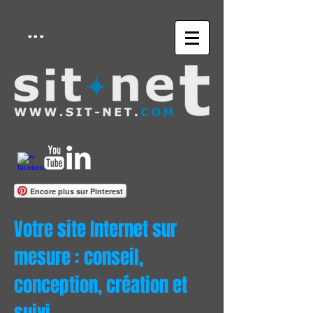
...
Encore plus sur Pinterest
Votre site Internet sur
mesure : conseil,
conception, création et